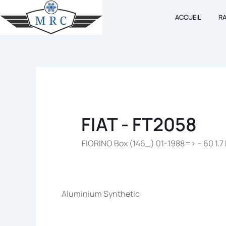
Aller
ACCUEIL
R
au
contenu
FIAT - FT2058
FIORINO Box (146_) 01-1988=> – 60 1.7 
Aluminium Synthetic