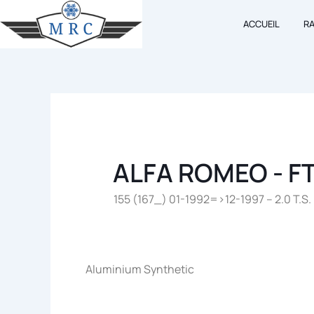
Aller
ACCUEIL
R
au
contenu
ALFA ROMEO - F
155 (167_) 01-1992=>12-1997 – 2.0 T.S.
Aluminium Synthetic