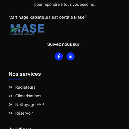
pour répondre à tous vos besoins.
Martinage Radiateurs est certifié Mase®
Suivez nous sur :
F
L
a
i
c
n
e
k
b
e
Nos services
o
d
o
i
k
n
-
-
Radiateurs
f
i
n
Climatisations
Nettoyage FAP
Réservoir