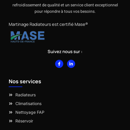
refroidissement de qualité et un service client exceptionnel
pour répondre à tous vos besoins.
Martinage Radiateurs est certifié Mase®
Suivez nous sur :
F
L
a
i
c
n
e
k
b
e
Nos services
o
d
o
i
k
n
-
-
Radiateurs
f
i
n
Climatisations
Nettoyage FAP
Réservoir