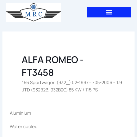
Aller
au
contenu
ALFA ROMEO -
FT3458
156 Sportwagon (932_) 02-1997=>05-2006 – 1.9
JTD (932B2B, 932B2C) 85 KW / 115 PS
Aluminium
Water cooled