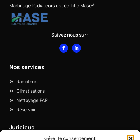
Martinage Radiateurs est certifié Mase®
Suivez nous sur :
F
L
a
i
c
n
e
k
b
e
Nos services
o
d
o
i
k
n
-
-
Radiateurs
f
i
n
Climatisations
Nettoyage FAP
Réservoir
Juridique
Gérer le consentement