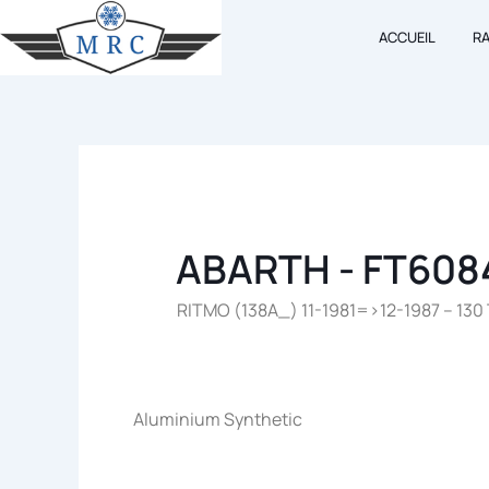
Aller
ACCUEIL
R
au
contenu
ABARTH - FT608
RITMO (138A_) 11-1981=>12-1987 – 130 
Aluminium Synthetic