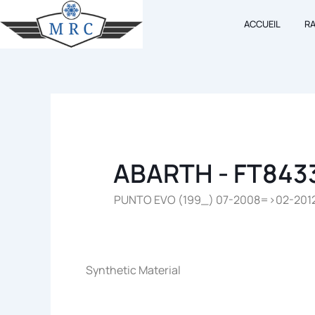
Aller
ACCUEIL
R
au
contenu
ABARTH - FT843
PUNTO EVO (199_) 07-2008=>02-2012 – 
Synthetic Material