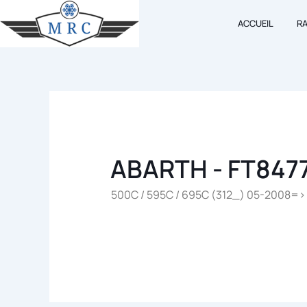
Aller
ACCUEIL
R
au
contenu
ABARTH - FT847
500C / 595C / 695C (312_) 05-2008=> –