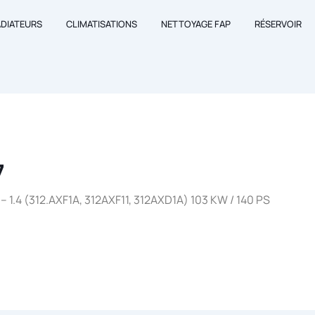
ADIATEURS
CLIMATISATIONS
NETTOYAGE FAP
RÉSERVOIR
7
 1.4 (312.AXF1A, 312AXF11, 312AXD1A) 103 KW / 140 PS