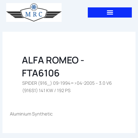
Aller
au
contenu
ALFA ROMEO -
FTA6106
SPIDER (916_) 09-1994=>04-2005 – 3.0 V6
(916S1) 141 KW / 192 PS
Aluminium Synthetic