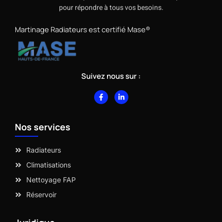
pour répondre à tous vos besoins.
Martinage Radiateurs est certifié Mase®
Suivez nous sur :
F
L
a
i
c
n
e
k
b
e
Nos services
o
d
o
i
k
n
-
-
Radiateurs
f
i
n
Climatisations
Nettoyage FAP
Réservoir