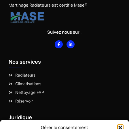
Martinage Radiateurs est certifié Mase®
Suivez nous sur :
F
L
a
i
c
n
e
k
b
e
Nos services
o
d
o
i
k
n
-
-
Radiateurs
f
i
n
Climatisations
Nettoyage FAP
Réservoir
Juridique
Gérer le consentement