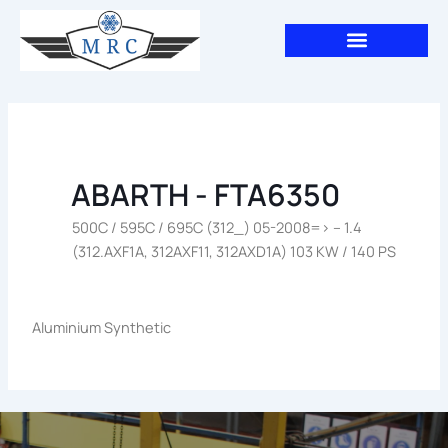
Aller
au
contenu
ABARTH - FTA6350
500C / 595C / 695C (312_) 05-2008=> – 1.4
(312.AXF1A, 312AXF11, 312AXD1A) 103 KW / 140 PS
Aluminium Synthetic