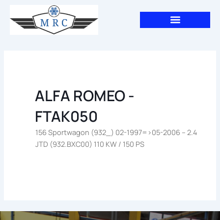
Aller
au
contenu
ALFA ROMEO -
FTAK050
156 Sportwagon (932_) 02-1997=>05-2006 – 2.4
JTD (932.BXC00) 110 KW / 150 PS