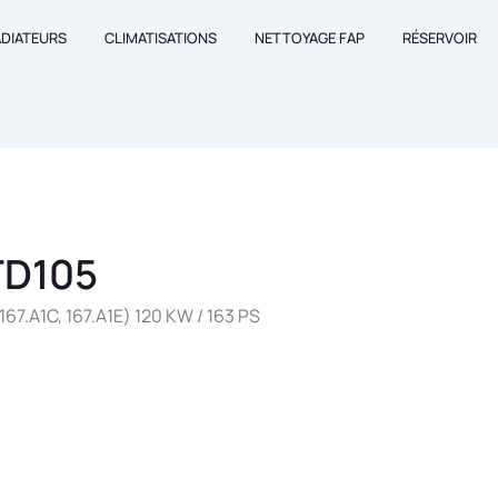
ADIATEURS
CLIMATISATIONS
NETTOYAGE FAP
RÉSERVOIR
TD105
67.A1C, 167.A1E) 120 KW / 163 PS