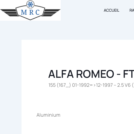
Aller
ACCUEIL
R
au
contenu
ALFA ROMEO - F
155 (167_) 01-1992=>12-1997 – 2.5 V6 (1
Aluminium