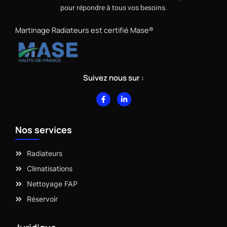
pour répondre à tous vos besoins.
Martinage Radiateurs est certifié Mase®
Suivez nous sur :
F
L
a
i
c
n
e
k
b
e
Nos services
o
d
o
i
k
n
-
-
Radiateurs
f
i
n
Climatisations
Nettoyage FAP
Réservoir