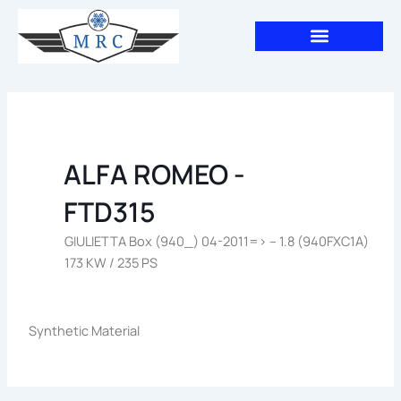
Aller
au
contenu
ALFA ROMEO -
FTD315
GIULIETTA Box (940_) 04-2011=> – 1.8 (940FXC1A)
173 KW / 235 PS
Synthetic Material