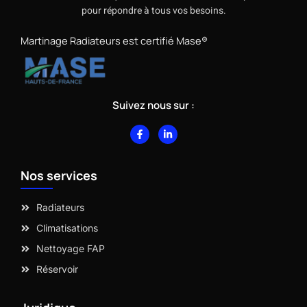
pour répondre à tous vos besoins.
Martinage Radiateurs est certifié Mase®
Suivez nous sur :
F
L
a
i
c
n
e
k
b
e
Nos services
o
d
o
i
k
n
-
-
Radiateurs
f
i
n
Climatisations
Nettoyage FAP
Réservoir