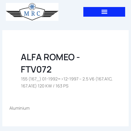
Aller
au
contenu
ALFA ROMEO -
FTV072
155 (167_) 01-1992=>12-1997 – 2.5 V6 (167.A1C,
167.A1E) 120 KW / 163 PS
Aluminium