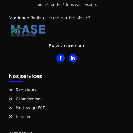
pour répondre à tous vos besoins.
Martinage Radiateurs est certifié Mase®
Suivez nous sur :
F
L
a
i
c
n
e
k
b
e
Nos services
o
d
o
i
k
n
-
-
Radiateurs
f
i
n
Climatisations
Nettoyage FAP
Réservoir