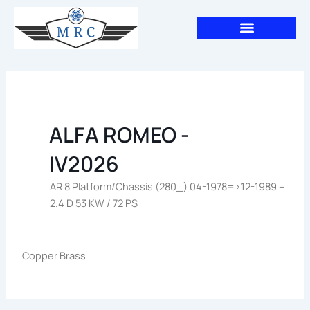
Aller
au
contenu
ALFA ROMEO -
IV2026
AR 8 Platform/Chassis (280_) 04-1978=>12-1989 –
2.4 D 53 KW / 72 PS
Copper Brass