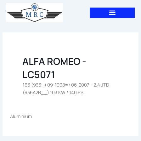
Aller
au
contenu
ALFA ROMEO -
LC5071
166 (936_) 09-1998=>06-2007 – 2.4 JTD
(936A2B__) 103 KW / 140 PS
Aluminium