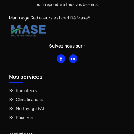
pour répondre à tous vos besoins.
Martinage Radiateurs est certifié Mase®
Suivez nous sur :
F
L
a
i
c
n
e
k
b
e
Nos services
o
d
o
i
k
n
-
-
Radiateurs
f
i
n
Climatisations
Nettoyage FAP
Réservoir