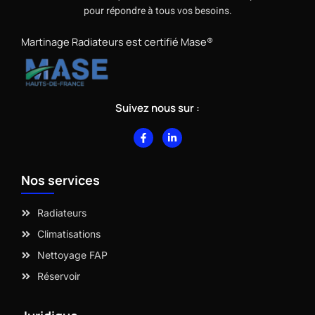
pour répondre à tous vos besoins.
Martinage Radiateurs est certifié Mase®
Suivez nous sur :
F
L
a
i
c
n
e
k
b
e
Nos services
o
d
o
i
k
n
-
-
Radiateurs
f
i
n
Climatisations
Nettoyage FAP
Réservoir