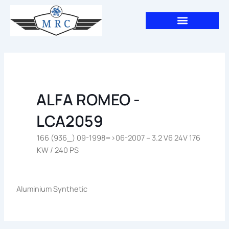
Aller
au
contenu
ALFA ROMEO -
LCA2059
166 (936_) 09-1998=>06-2007 – 3.2 V6 24V 176
KW / 240 PS
Aluminium Synthetic