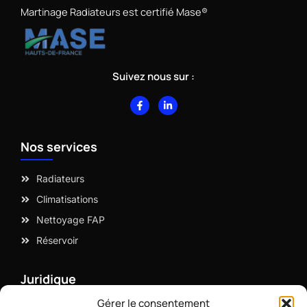
Martinage Radiateurs est certifié Mase®
Suivez nous sur :
F
L
a
i
c
n
e
k
b
e
Nos services
o
d
o
i
k
n
-
-
Radiateurs
f
i
n
Climatisations
Nettoyage FAP
Réservoir
Juridique
Gérer le consentement