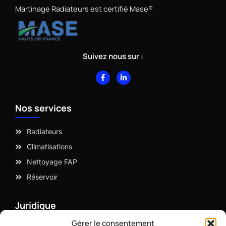
Martinage Radiateurs est certifié Mase®
Suivez nous sur :
F
L
a
i
c
n
e
k
b
e
Nos services
o
d
o
i
k
n
-
-
Radiateurs
f
i
n
Climatisations
Nettoyage FAP
Réservoir
Juridique
Gérer le consentement