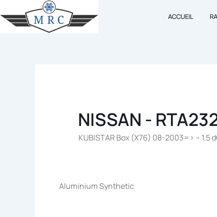
Aller
ACCUEIL
R
au
contenu
NISSAN - RTA23
KUBISTAR Box (X76) 08-2003=> – 1.5 d
Aluminium Synthetic