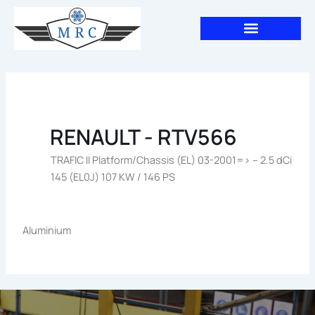
Aller
au
contenu
RENAULT - RTV566
TRAFIC II Platform/Chassis (EL) 03-2001=> – 2.5 dCi
145 (EL0J) 107 KW / 146 PS
Aluminium