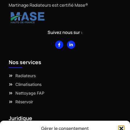
Martinage Radiateurs est certifié Mase®
Suivez nous sur :
F
L
a
i
c
n
e
k
b
e
Nos services
o
d
o
i
k
n
-
-
Radiateurs
f
i
n
Climatisations
Nettoyage FAP
Réservoir
Juridique
Gérer le consentement