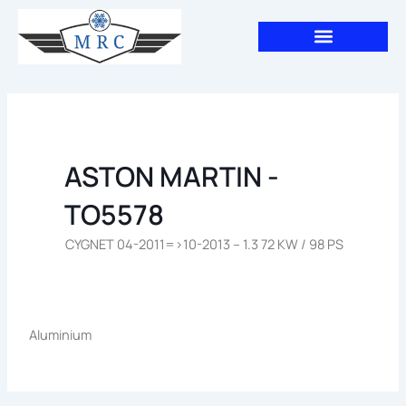
Aller
au
contenu
ASTON MARTIN -
TO5578
CYGNET 04-2011=>10-2013 – 1.3 72 KW / 98 PS
Aluminium