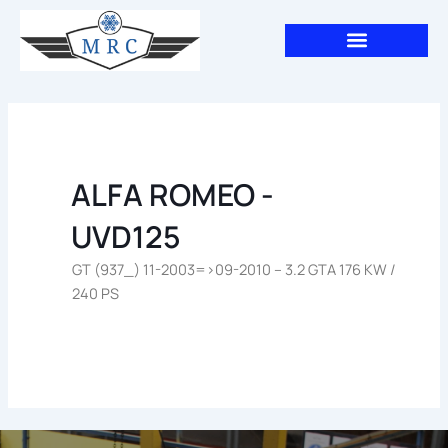
Aller
au
contenu
ALFA ROMEO -
UVD125
GT (937_) 11-2003=>09-2010 – 3.2 GTA 176 KW /
240 PS