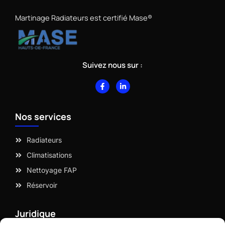
Martinage Radiateurs est certifié Mase®
Suivez nous sur :
F
L
a
i
c
n
e
k
b
e
Nos services
o
d
o
i
k
n
-
-
Radiateurs
f
i
n
Climatisations
Nettoyage FAP
Réservoir
Juridique