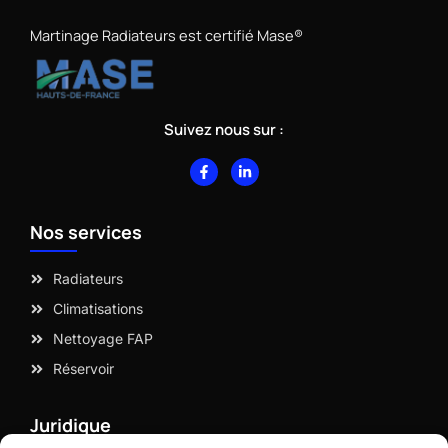
Martinage Radiateurs est certifié Mase®
Suivez nous sur :
F
L
a
i
c
n
e
k
b
e
Nos services
o
d
o
i
k
n
-
-
Radiateurs
f
i
n
Climatisations
Nettoyage FAP
Réservoir
Juridique