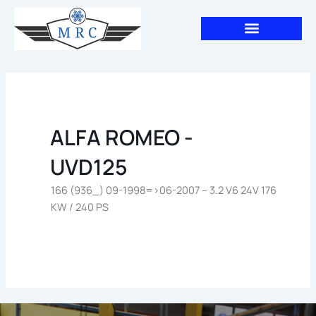
Aller
au
contenu
ALFA ROMEO -
UVD125
166 (936_) 09-1998=>06-2007 – 3.2 V6 24V 176
KW / 240 PS