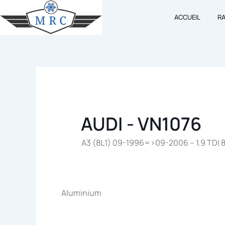
Aller
ACCUEIL
R
au
contenu
AUDI - VN1076
A3 (8L1) 09-1996=>09-2006 – 1.9 TDI 8
Aluminium