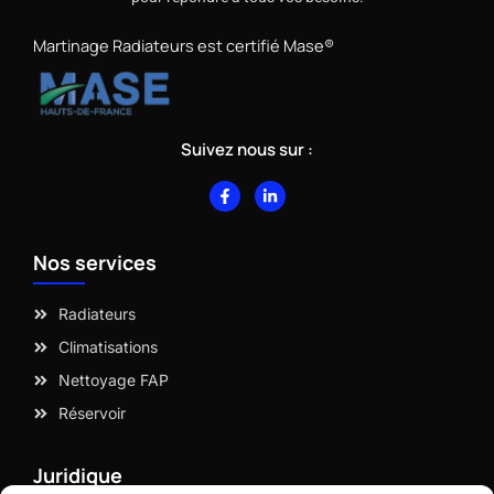
Martinage Radiateurs est certifié Mase®
Suivez nous sur :
F
L
a
i
c
n
e
k
b
e
Nos services
o
d
o
i
k
n
-
-
Radiateurs
f
i
n
Climatisations
Nettoyage FAP
Réservoir
Juridique