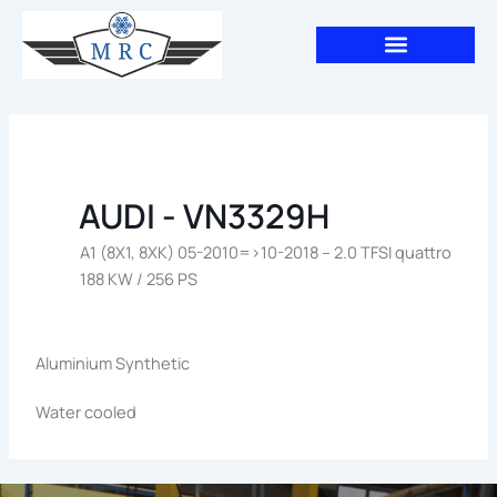
Aller
au
contenu
AUDI - VN3329H
A1 (8X1, 8XK) 05-2010=>10-2018 – 2.0 TFSI quattro
188 KW / 256 PS
Aluminium Synthetic
Water cooled