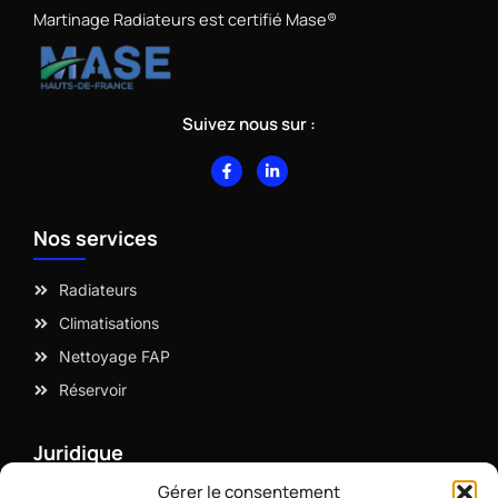
Martinage Radiateurs est certifié Mase®
Suivez nous sur :
F
L
a
i
c
n
e
k
b
e
Nos services
o
d
o
i
k
n
-
-
Radiateurs
f
i
n
Climatisations
Nettoyage FAP
Réservoir
Juridique
Gérer le consentement