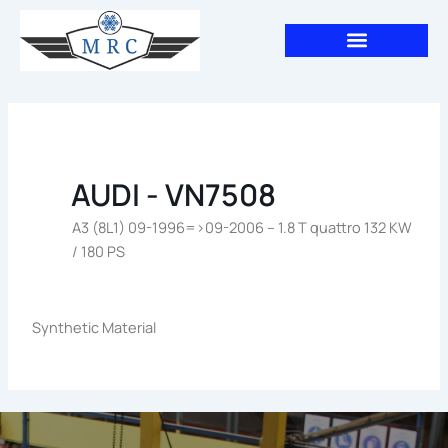
Aller
au
contenu
AUDI - VN7508
A3 (8L1) 09-1996=>09-2006 – 1.8 T quattro 132 KW
/ 180 PS
Synthetic Material