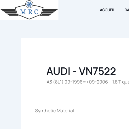
Aller
ACCUEIL
R
au
contenu
AUDI - VN7522
A3 (8L1) 09-1996=>09-2006 – 1.8 T qua
Synthetic Material