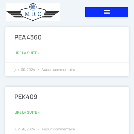
Aller
au
contenu
Page
Page
Page
Page
Page
PEA4360
LIRE LA SUITE »
juin 30, 2024
Aucun commentaire
PEK409
LIRE LA SUITE »
juin 30, 2024
Aucun commentaire