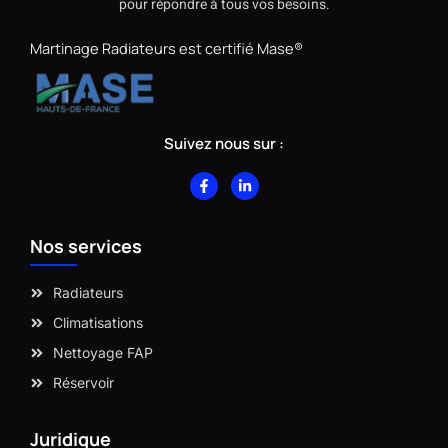
pour répondre à tous vos besoins.
Martinage Radiateurs est certifié Mase®
Suivez nous sur :
F
L
a
i
c
n
e
k
b
e
Nos services
o
d
o
i
k
n
-
-
Radiateurs
f
i
n
Climatisations
Nettoyage FAP
Réservoir
Juridique