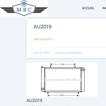
Aller
ACCUEIL
R
au
contenu
AU2019
LIRE LA SUITE »
juin 30, 2024
Aucun commentaire
AU2019