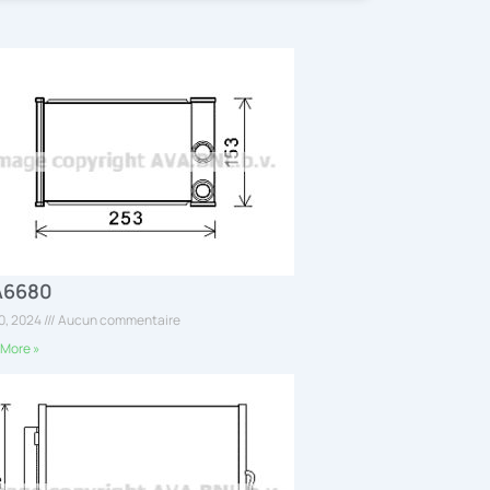
A6680
30, 2024
Aucun commentaire
More »