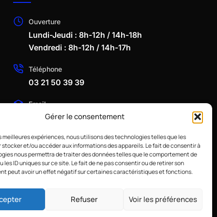
Ouverture
Lundi-Jeudi : 8h-12h / 14h-18h
Vendredi : 8h-12h / 14h-17h
Téléphone
03 21 50 39 39
Email
Gérer le consentement
martinage@mrc62.fr
les meilleures expériences, nous utilisons des technologies telles que les
 stocker et/ou accéder aux informations des appareils. Le fait de consentir à
gies nous permettra de traiter des données telles que le comportement de
 les ID uniques sur ce site. Le fait de ne pas consentir ou de retirer son
 peut avoir un effet négatif sur certaines caractéristiques et fonctions.
cepter
Refuser
Voir les préférences