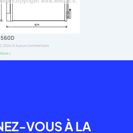
5560D
30, 2024
Aucun commentaire
More »
R
EZ-VOUS À LA