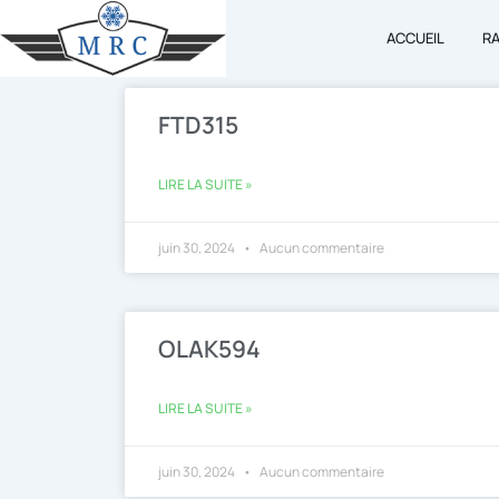
Aller
ACCUEIL
R
au
contenu
FTD315
LIRE LA SUITE »
juin 30, 2024
Aucun commentaire
OLAK594
LIRE LA SUITE »
juin 30, 2024
Aucun commentaire