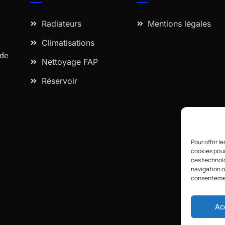
Radiateurs
Mentions légales
Climatisations
 de
Nettoyage FAP
Réservoir
.
Pour offrir 
cookies pour
ces technolo
navigation ou
consentement
Ac