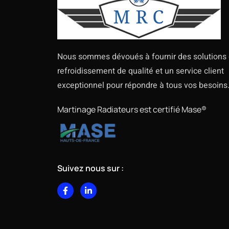
Nous sommes dévoués à fournir des solutions
refroidissement de qualité et un service client
exceptionnel pour répondre à tous vos besoins
Martinage Radiateurs est certifié Mase®
Suivez nous sur :
F
L
a
i
c
n
e
k
b
e
o
d