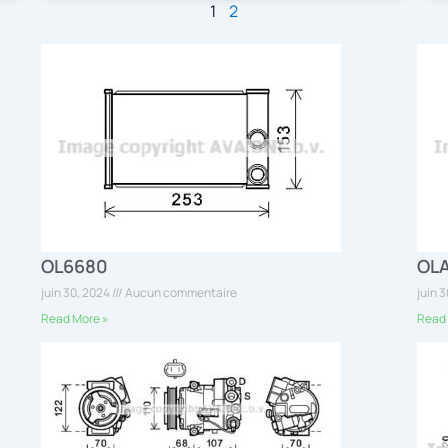
1
2
OL6680
OL
juin 30, 2024
Aucun commentaire
juin 
Read More »
Read 