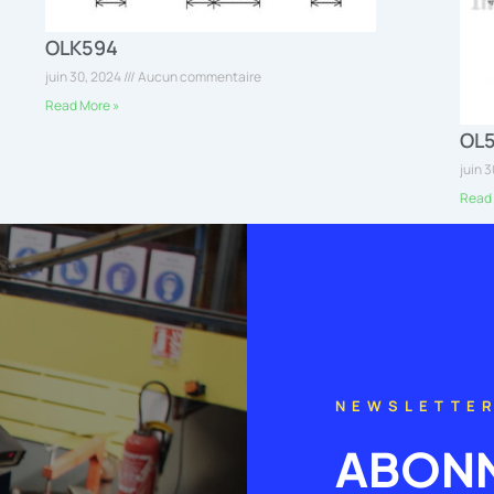
OLK594
juin 30, 2024
Aucun commentaire
Read More »
OL
juin 
Read 
NEWSLETTE
ABONN