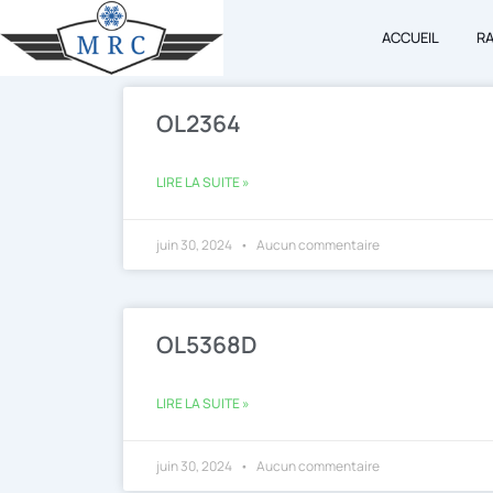
Aller
ACCUEIL
R
au
contenu
OL2364
LIRE LA SUITE »
juin 30, 2024
Aucun commentaire
OL5368D
LIRE LA SUITE »
juin 30, 2024
Aucun commentaire