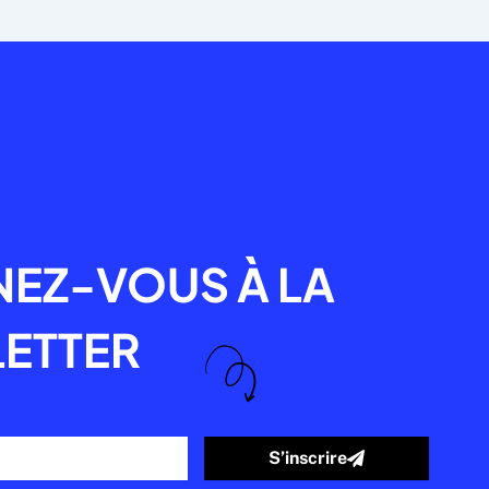
R
EZ-VOUS À LA
ETTER
S’inscrire