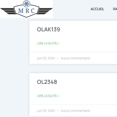
Aller
ACCUEIL
R
au
contenu
OLAK139
LIRE LA SUITE »
juin 30, 2024
Aucun commentaire
OL2348
LIRE LA SUITE »
juin 30, 2024
Aucun commentaire