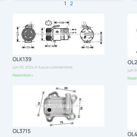
1
2
OLK139
OL
juin 30, 2024
Aucun commentaire
juin 
Read More »
Read 
OL3715
OL