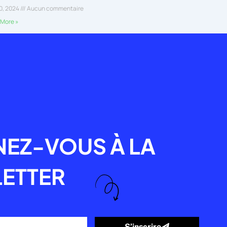
30, 2024
Aucun commentaire
More »
R
EZ-VOUS À LA
ETTER
S’inscrire