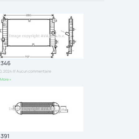
2346
30, 2024
Aucun commentaire
More »
4391