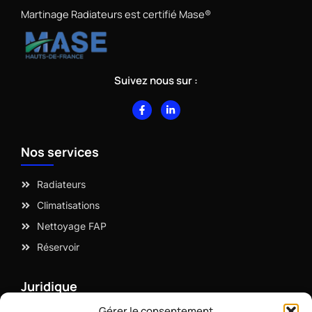
Martinage Radiateurs est certifié Mase®
Suivez nous sur :
F
L
a
i
c
n
e
k
b
e
Nos services
o
d
o
i
k
n
-
-
Radiateurs
f
i
n
Climatisations
Nettoyage FAP
Réservoir
Juridique
Gérer le consentement