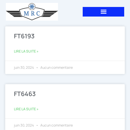
Aller
au
contenu
Page
Page
FT6193
LIRE LA SUITE »
juin 30, 2024
Aucun commentaire
FT6463
LIRE LA SUITE »
juin 30, 2024
Aucun commentaire