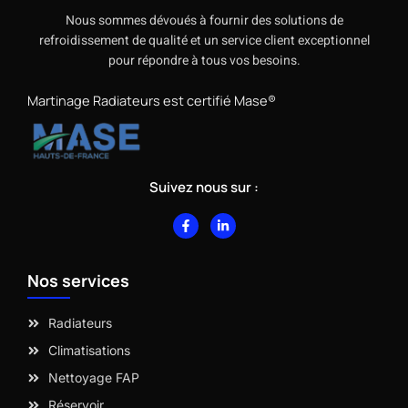
Nous sommes dévoués à fournir des solutions de
refroidissement de qualité et un service client exceptionnel
pour répondre à tous vos besoins.
Martinage Radiateurs est certifié Mase®
Suivez nous sur :
F
L
a
i
c
n
e
k
b
e
Nos services
o
d
o
i
k
n
-
-
Radiateurs
f
i
n
Climatisations
Nettoyage FAP
Réservoir