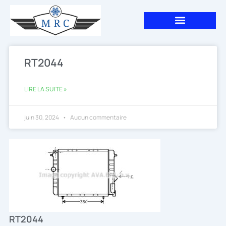
Aller
au
contenu
RT2044
LIRE LA SUITE »
juin 30, 2024
Aucun commentaire
RT2044