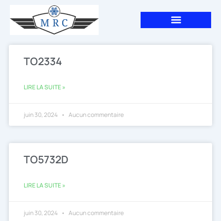
Aller
au
contenu
TO2334
LIRE LA SUITE »
juin 30, 2024
Aucun commentaire
TO5732D
LIRE LA SUITE »
juin 30, 2024
Aucun commentaire