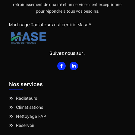
refroidissement de qualité et un service client exceptionnel
pour répondre à tous vos besoins.
Martinage Radiateurs est certifié Mase®
Suivez nous sur :
F
L
a
i
c
n
e
k
b
e
Nos services
o
d
o
i
k
n
-
-
Radiateurs
f
i
n
Climatisations
Nettoyage FAP
Réservoir