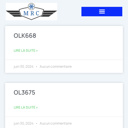
Aller
au
contenu
Page
Page
OLK668
LIRE LA SUITE »
juin 30, 2024
Aucun commentaire
OL3675
LIRE LA SUITE »
juin 30, 2024
Aucun commentaire