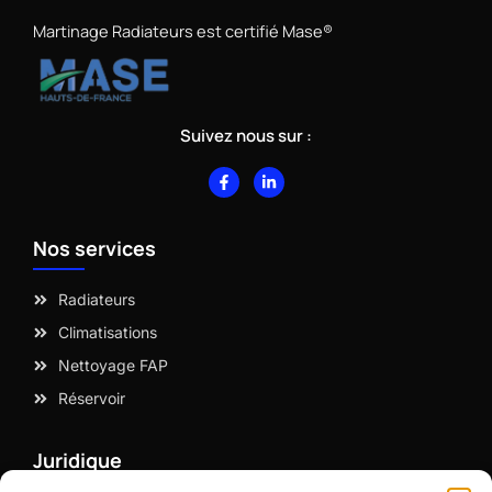
Martinage Radiateurs est certifié Mase®
Suivez nous sur :
F
L
a
i
c
n
e
k
b
e
Nos services
o
d
o
i
k
n
-
-
Radiateurs
f
i
n
Climatisations
Nettoyage FAP
Réservoir
Juridique