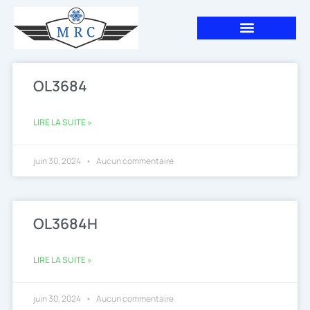
Aller
au
contenu
Page
Page
OL3684
LIRE LA SUITE »
juin 30, 2024
Aucun commentaire
OL3684H
LIRE LA SUITE »
juin 30, 2024
Aucun commentaire