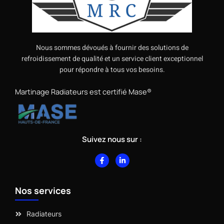
Nous sommes dévoués à fournir des solutions de
refroidissement de qualité et un service client exceptionnel
pour répondre à tous vos besoins.
Martinage Radiateurs est certifié Mase®
Suivez nous sur :
F
L
a
i
c
n
e
k
b
e
Nos services
o
d
o
i
k
n
-
-
Radiateurs
f
i