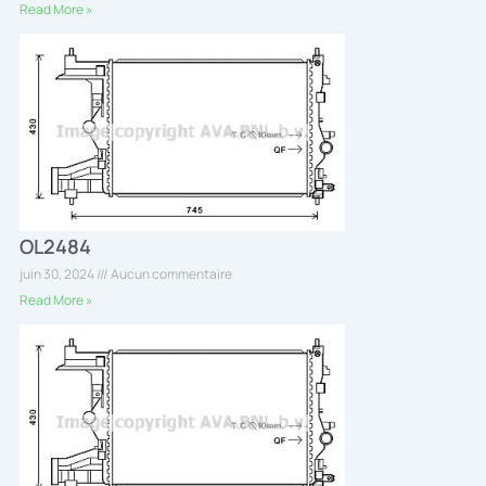
Read More »
OL2484
juin 30, 2024
Aucun commentaire
Read More »