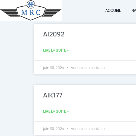
Aller
ACCUEIL
R
au
contenu
AI2092
LIRE LA SUITE »
juin 30, 2024
Aucun commentaire
AIK177
LIRE LA SUITE »
juin 30, 2024
Aucun commentaire