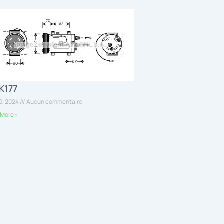
K177
30, 2024
Aucun commentaire
More »