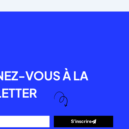
R
EZ-VOUS À LA
ETTER
S’inscrire