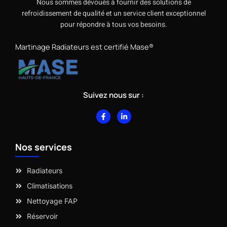
Nous sommes dévoués à fournir des solutions de
refroidissement de qualité et un service client exceptionnel
pour répondre à tous vos besoins.
Martinage Radiateurs est certifié Mase®
Suivez nous sur :
F
L
a
i
c
n
e
k
b
e
Nos services
o
d
o
i
k
n
-
-
Radiateurs
f
i
n
Climatisations
Nettoyage FAP
Réservoir