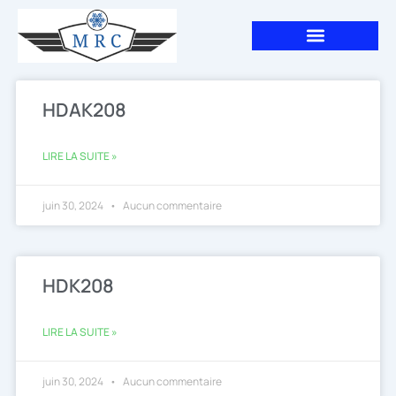
Aller
au
contenu
HDAK208
LIRE LA SUITE »
juin 30, 2024
Aucun commentaire
HDK208
LIRE LA SUITE »
juin 30, 2024
Aucun commentaire