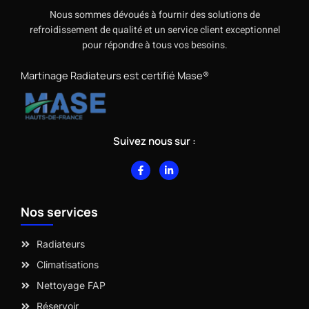
Nous sommes dévoués à fournir des solutions de
refroidissement de qualité et un service client exceptionnel
pour répondre à tous vos besoins.
Martinage Radiateurs est certifié Mase®
Suivez nous sur :
F
L
a
i
c
n
e
k
b
e
Nos services
o
d
o
i
k
n
-
-
Radiateurs
f
i
n
Climatisations
Nettoyage FAP
Réservoir