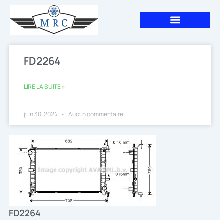
Aller
au
contenu
FD2264
LIRE LA SUITE »
juin 30, 2024
Aucun commentaire
FD2264