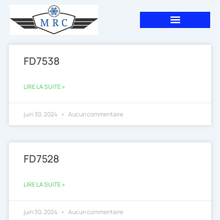
Aller
au
contenu
FD7538
LIRE LA SUITE »
juin 30, 2024
Aucun commentaire
FD7528
LIRE LA SUITE »
juin 30, 2024
Aucun commentaire