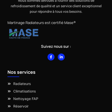
Nous sommes dévoués à fournir des solutions de
refroidissement de qualité et un service client exceptionnel
pour répondre à tous vos besoins.
Martinage Radiateurs est certifié Mase®
Suivez nous sur :
F
L
a
i
c
n
e
k
b
e
Nos services
o
d
o
i
k
n
-
-
Radiateurs
f
i
n
Climatisations
Nettoyage FAP
Réservoir