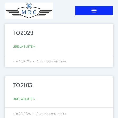
Aller
au
contenu
TO2029
LIRE LA SUITE »
juin 30, 2024
Aucun commentaire
TO2103
LIRE LA SUITE »
juin 30, 2024
Aucun commentaire