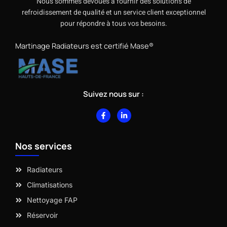
Nous sommes dévoués à fournir des solutions de
refroidissement de qualité et un service client exceptionnel
pour répondre à tous vos besoins.
Martinage Radiateurs est certifié Mase®
Suivez nous sur :
F
L
a
i
c
n
e
k
b
e
Nos services
o
d
o
i
k
n
-
-
Radiateurs
f
i
n
Climatisations
Nettoyage FAP
Réservoir