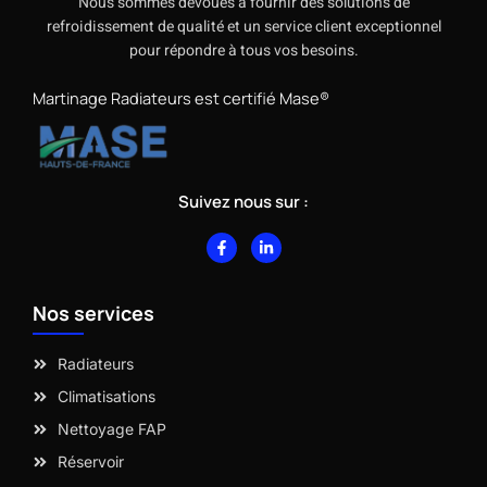
Nous sommes dévoués à fournir des solutions de
refroidissement de qualité et un service client exceptionnel
pour répondre à tous vos besoins.
Martinage Radiateurs est certifié Mase®
Suivez nous sur :
F
L
a
i
c
n
e
k
b
e
Nos services
o
d
o
i
k
n
-
-
Radiateurs
f
i
n
Climatisations
Nettoyage FAP
Réservoir