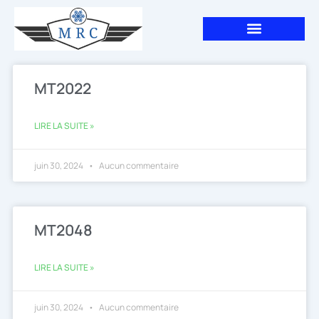
Aller
au
contenu
MT2022
LIRE LA SUITE »
juin 30, 2024
Aucun commentaire
MT2048
LIRE LA SUITE »
juin 30, 2024
Aucun commentaire