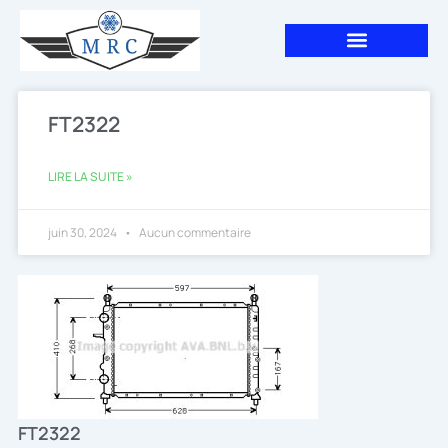
Aller
au
contenu
FT2322
LIRE LA SUITE »
juin 30, 2024
Aucun commentaire
FT2322