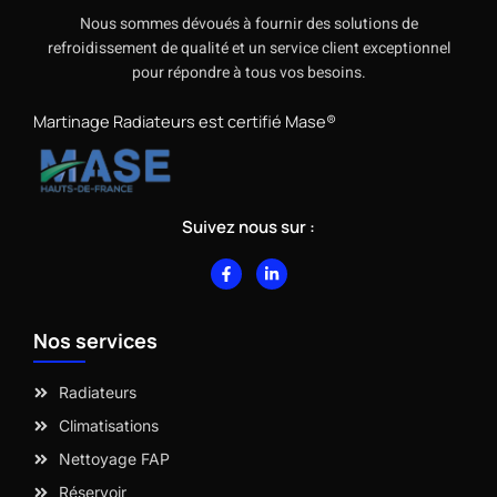
Nous sommes dévoués à fournir des solutions de
refroidissement de qualité et un service client exceptionnel
pour répondre à tous vos besoins.
Martinage Radiateurs est certifié Mase®
Suivez nous sur :
F
L
a
i
c
n
e
k
b
e
Nos services
o
d
o
i
k
n
-
-
Radiateurs
f
i
n
Climatisations
Nettoyage FAP
Réservoir