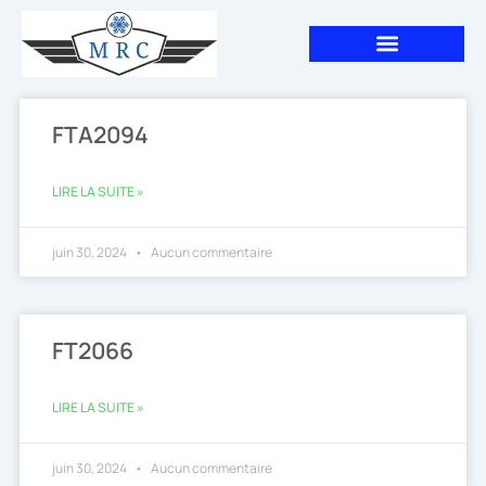
Aller
au
contenu
FTA2094
LIRE LA SUITE »
juin 30, 2024
Aucun commentaire
FT2066
LIRE LA SUITE »
juin 30, 2024
Aucun commentaire