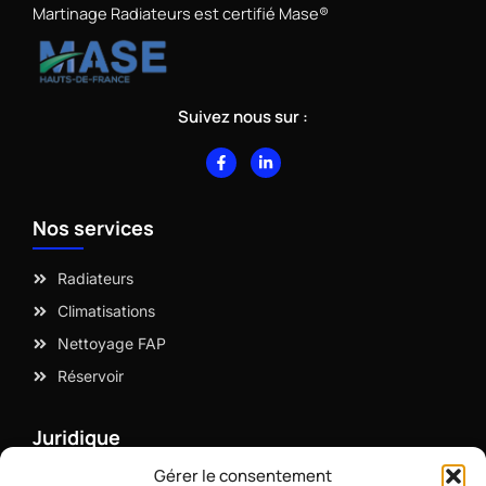
Martinage Radiateurs est certifié Mase®
Suivez nous sur :
F
L
a
i
c
n
e
k
b
e
Nos services
o
d
o
i
k
n
-
-
Radiateurs
f
i
n
Climatisations
Nettoyage FAP
Réservoir
Juridique
Gérer le consentement