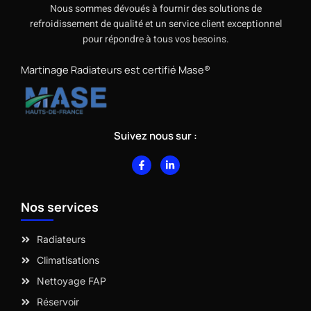
Nous sommes dévoués à fournir des solutions de
refroidissement de qualité et un service client exceptionnel
pour répondre à tous vos besoins.
Martinage Radiateurs est certifié Mase®
Suivez nous sur :
F
L
a
i
c
n
e
k
b
e
Nos services
o
d
o
i
k
n
-
-
Radiateurs
f
i
n
Climatisations
Nettoyage FAP
Réservoir