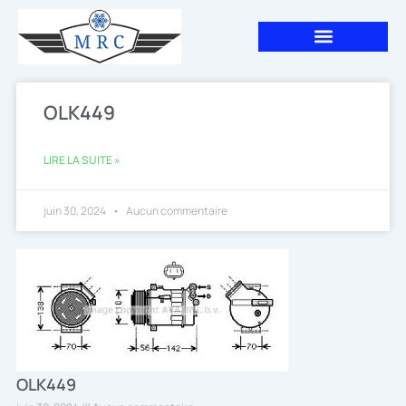
Aller
au
contenu
OLK449
LIRE LA SUITE »
juin 30, 2024
Aucun commentaire
OLK449