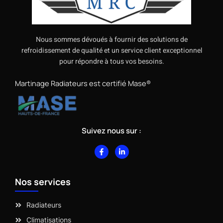
Nous sommes dévoués à fournir des solutions de
refroidissement de qualité et un service client exceptionnel
pour répondre à tous vos besoins.
Martinage Radiateurs est certifié Mase®
Suivez nous sur :
F
L
a
i
c
n
e
k
b
e
Nos services
o
d
o
i
k
n
-
-
Radiateurs
f
i
n
Climatisations