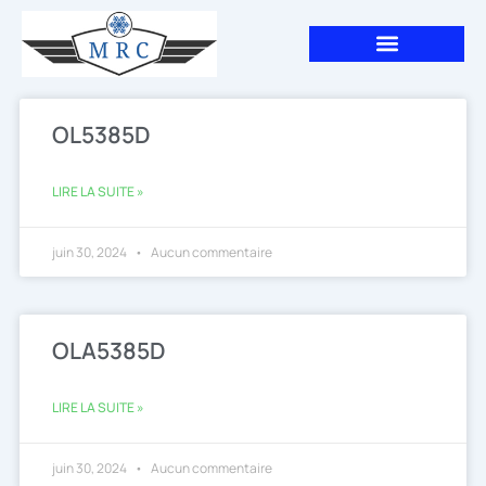
Aller
au
contenu
Page
Page
Page
OL5385D
LIRE LA SUITE »
juin 30, 2024
Aucun commentaire
OLA5385D
LIRE LA SUITE »
juin 30, 2024
Aucun commentaire