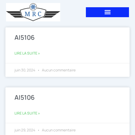
Aller
au
contenu
AI5106
LIRE LA SUITE »
juin 30, 2024
Aucun commentaire
AI5106
LIRE LA SUITE »
juin 29, 2024
Aucun commentaire