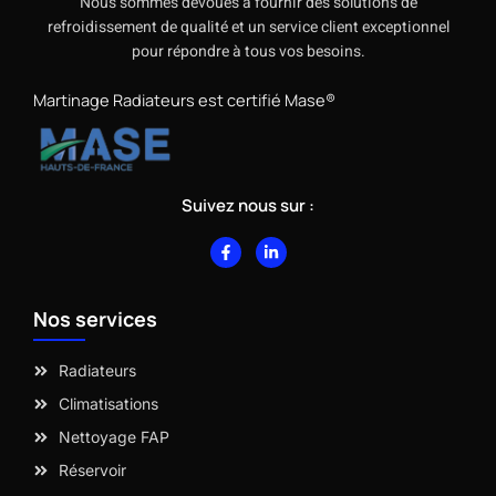
Nous sommes dévoués à fournir des solutions de
refroidissement de qualité et un service client exceptionnel
pour répondre à tous vos besoins.
Martinage Radiateurs est certifié Mase®
Suivez nous sur :
F
L
a
i
c
n
e
k
b
e
Nos services
o
d
o
i
k
n
-
-
Radiateurs
f
i
n
Climatisations
Nettoyage FAP
Réservoir