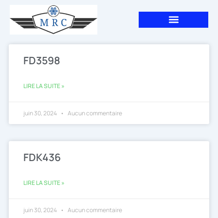
Aller
au
contenu
Page
Page
Page
FD3598
LIRE LA SUITE »
juin 30, 2024
Aucun commentaire
FDK436
LIRE LA SUITE »
juin 30, 2024
Aucun commentaire