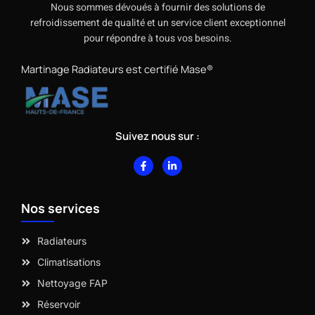
Nous sommes dévoués à fournir des solutions de
refroidissement de qualité et un service client exceptionnel
pour répondre à tous vos besoins.
Martinage Radiateurs est certifié Mase®
Suivez nous sur :
F
L
a
i
c
n
e
k
b
e
Nos services
o
d
o
i
k
n
-
-
Radiateurs
f
i
n
Climatisations
Nettoyage FAP
Réservoir